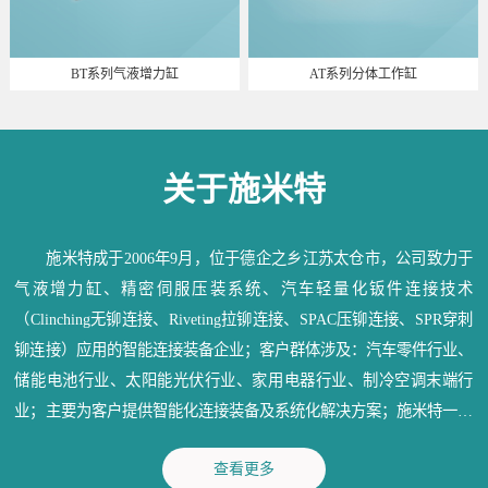
BT系列气液增力缸
AT系列分体工作缸
关于施米特
施米特成于2006年9月，位于德企之乡江苏太仓市，公司致力于
气液增力缸、精密伺服压装系统、汽车轻量化钣件连接技术
（Clinching无铆连接、Riveting拉铆连接、SPAC压铆连接、SPR穿刺
铆连接）应用的智能连接装备企业；客户群体涉及：汽车零件行业、
储能电池行业、太阳能光伏行业、家用电器行业、制冷空调末端行
业；主要为客户提供智能化连接装备及系统化解决方案；施米特一直
秉承：信守承诺、深耕行业、造物育人、成就精品；为各行业提供满
查看更多
意的产品和优质的服务。