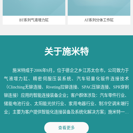
BT系列气液增力缸
AT系列分体工作缸
关于施米特
施米特成于2006年9月，位于德企之乡江苏太仓市，公司致力于
气液增力缸、精密伺服压装系统、汽车轻量化钣件连接技术
（Clinching无铆连接、Riveting拉铆连接、SPAC压铆连接、SPR穿刺
铆连接）应用的智能连接装备企业；客户群体涉及：汽车零件行业、
储能电池行业、太阳能光伏行业、家用电器行业、制冷空调末端行
业；主要为客户提供智能化连接装备及系统化解决方案；施米特一直
秉承：信守承诺、深耕行业、造物育人、成就精品；为各行业提供满
查看更多
意的产品和优质的服务。